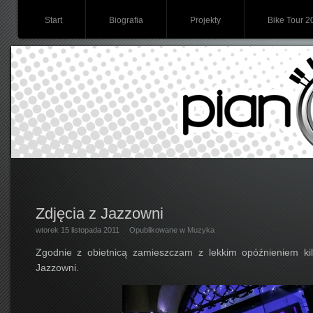
Start
Biografia
Projekty
Bike Tour 2
Zdjęcia z Jazzowni
wtorek 15 listopada 2011
Opublikowane w
Muzyka
Zgodnie z obietnicą zamieszczam z lekkim opóźnieniem ki
Jazzowni.