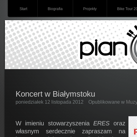
Start
Biografia
Projekty
Bike Tour 2
Koncert w Białymstoku
poniedziałek 12 listopada 2012
Opublikowane w
Muz
W imieniu stowarzyszenia
ERES
oraz
własnym serdecznie zapraszam na