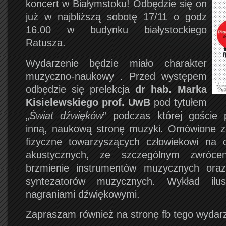
koncert w Białymstoku! Odbędzie się on
już w najbliższą sobotę 17/11 o godz
16.00 w budynku białystockiego
Ratusza.
Wydarzenie będzie miało charakter
muzyczno-naukowy . Przed występem
odbędzie się prelekcja
dr hab. Marka
Kisielewskiego prof. UwB
pod tytułem
„
Świat dźwięków
” podczas której goście 
inną, naukową stronę muzyki. Omówione z
fizyczne towarzyszących człowiekowi na 
akustycznych, ze szczególnym zwróc
brzmienie instrumentów muzycznych oraz 
syntezatorów muzycznych. Wykład ilus
nagraniami dźwiękowymi.
Zapraszam również na stronę fb tego wydarz