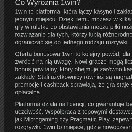
Co Wyróżnia 1win?
1win to platforma, która łączy kasyno i zakł
jednym miejscu. Dzięki temu możesz w kilka 
gry w ruletkę do obstawiania meczu piłki noż
rozwiązanie dla tych, którzy lubią różnorodno
ograniczać się do jednego rodzaju rozrywki.
Oferta bonusowa 1win to kolejny powód, dla
zwrócić na nią uwagę. Nowi gracze mogą lic
bonus powitalny, który obejmuje zarówno kas
zakłady. Stali użytkownicy również są nagrad
promocje i cashback sprawiają, że gra staje s
opłacalna.
Platforma działa na licencji, co gwarantuje b
uczciwość. Współpraca z topowymi dostawcam
jak Microgaming czy Pragmatic Play, zapewn
rozgrywki. 1win to miejsce, gdzie nowoczesn