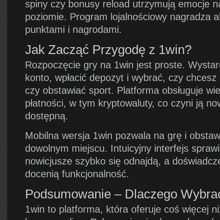
spiny czy bonusy reload utrzymują emocje 
poziomie. Program lojalnościowy nagradza 
punktami i nagrodami.
Jak Zacząć Przygodę z 1win?
Rozpoczęcie gry na 1win jest proste. Wystar
konto, wpłacić depozyt i wybrać, czy chcesz
czy obstawiać sport. Platforma obsługuje wi
płatności, w tym kryptowaluty, co czyni ją n
dostępną.
Mobilna wersja 1win pozwala na grę i obstaw
dowolnym miejscu. Intuicyjny interfejs spraw
nowicjusze szybko się odnajdą, a doświadcz
docenią funkcjonalność.
Podsumowanie – Dlaczego Wybra
1win to platforma, która oferuje coś więcej 