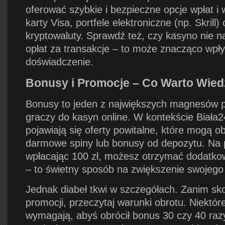
oferować szybkie i bezpieczne opcje wpłat i w
karty Visa, portfele elektroniczne (np. Skrill)
kryptowaluty. Sprawdź też, czy kasyno nie n
opłat za transakcje – to może znacząco wpł
doświadczenie.
Bonusy i Promocje – Co Warto Wied
Bonusy to jeden z największych magnesów p
graczy do kasyn online. W kontekście Biała2
pojawiają się oferty powitalne, które mogą 
darmowe spiny lub bonusy od depozytu. Na 
wpłacając 100 zł, możesz otrzymać dodatkow
– to świetny sposób na zwiększenie swojego
Jednak diabeł tkwi w szczegółach. Zanim sk
promocji, przeczytaj warunki obrotu. Niektór
wymagają, abyś obrócił bonus 30 czy 40 raz