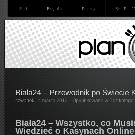
Start
Biografia
Projekty
Bike Tour 2
Biała24 – Przewodnik po Świecie 
czwartek 14 marca 2013
Opublikowane w Bez kategori
Biała24 – Wszystko, co Musi
Wiedzieć o Kasynach Online