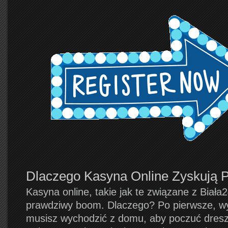
Dlaczego Kasyna Online Zyskują 
Kasyna online, takie jak te związane z Biała
prawdziwy boom. Dlaczego? Po pierwsze, w
musisz wychodzić z domu, aby poczuć dresz