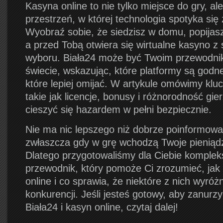
Kasyna online to nie tylko miejsce do gry, al
przestrzeń, w której technologia spotyka się
Wyobraź sobie, że siedzisz w domu, popijas
a przed Tobą otwiera się wirtualne kasyno z 
wyboru. Biała24 może być Twoim przewodni
świecie, wskazując, które platformy są godne
które lepiej omijać. W artykule omówimy klu
takie jak licencje, bonusy i różnorodność gie
cieszyć się hazardem w pełni bezpiecznie.
Nie ma nic lepszego niż dobrze poinformowa
zwłaszcza gdy w grę wchodzą Twoje pieniądz
Dlatego przygotowaliśmy dla Ciebie komple
przewodnik, który pomoże Ci zrozumieć, jak 
online i co sprawia, że niektóre z nich wyróżn
konkurencji. Jeśli jesteś gotowy, aby zanurzy
Biała24 i kasyn online, czytaj dalej!