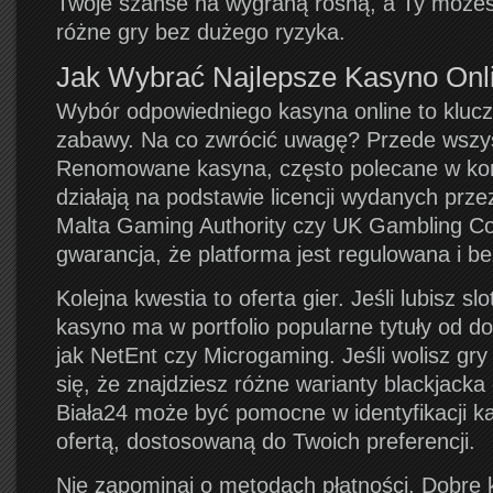
Twoje szanse na wygraną rosną, a Ty może
różne gry bez dużego ryzyka.
Jak Wybrać Najlepsze Kasyno Onl
Wybór odpowiedniego kasyna online to klucz
zabawy. Na co zwrócić uwagę? Przede wszyst
Renomowane kasyna, często polecane w kon
działają na podstawie licencji wydanych prze
Malta Gaming Authority czy UK Gambling C
gwarancja, że platforma jest regulowana i b
Kolejna kwestia to oferta gier. Jeśli lubisz sl
kasyno ma w portfolio popularne tytuły od d
jak NetEnt czy Microgaming. Jeśli wolisz gry
się, że znajdziesz różne warianty blackjacka
Biała24 może być pomocne w identyfikacji k
ofertą, dostosowaną do Twoich preferencji.
Nie zapominaj o metodach płatności. Dobre