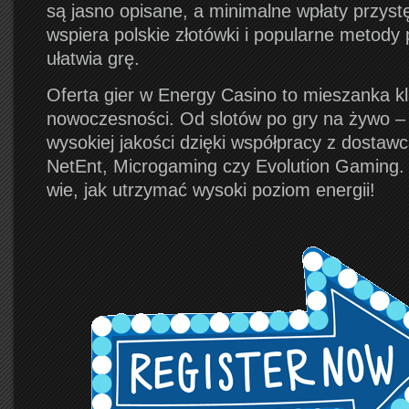
są jasno opisane, a minimalne wpłaty przyst
wspiera polskie złotówki i popularne metody 
ułatwia grę.
Oferta gier w Energy Casino to mieszanka kla
nowoczesności. Od slotów po gry na żywo –
wysokiej jakości dzięki współpracy z dostawc
NetEnt, Microgaming czy Evolution Gaming. 
wie, jak utrzymać wysoki poziom energii!