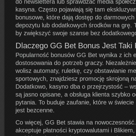
do newslettera lub sprawdzać media społec
kasyna. Często pojawiają się tam ekskluzyw
bonusowe, które dają dostęp do darmowych
depozytu lub dodatkowych środków na grę. T
by zwiększyć swoje szanse bez dodatkoweg
Dlaczego GG Bet Bonus Jest Taki 
Popularność bonusów GG Bet wynika z ich el
dostosowania do potrzeb graczy. Niezależnie
wolisz automaty, ruletkę, czy obstawianie m
sportowych, znajdziesz promocję skrojoną n
Dodatkowo, kasyno dba o przejrzystość – ws
są jasno opisane, a obsługa klienta szybko 
pytania. To buduje zaufanie, które w świecie
jest bezcenne.
Co więcej, GG Bet stawia na nowoczesność.
akceptuje płatności kryptowalutami i Blikiem,