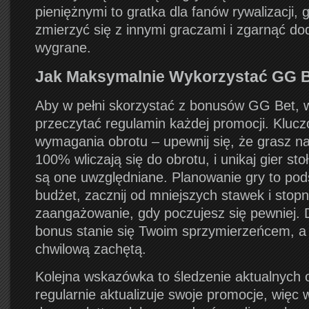
pieniężnymi to gratka dla fanów rywalizacji,
zmierzyć się z innymi graczami i zgarnąć d
wygrane.
Jak Maksymalnie Wykorzystać GG 
Aby w pełni skorzystać z bonusów GG Bet, w
przeczytać regulamin każdej promocji. Kluc
wymagania obrotu – upewnij się, że grasz na
100% wliczają się do obrotu, i unikaj gier stoł
są one uwzględniane. Planowanie gry to pod
budżet, zacznij od mniejszych stawek i stop
zaangażowanie, gdy poczujesz się pewniej. 
bonus stanie się Twoim sprzymierzeńcem, a 
chwilową zachętą.
Kolejna wskazówka to śledzenie aktualnych 
regularnie aktualizuje swoje promocje, więc 