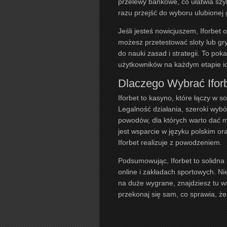
przelewy bankowe, co ułatwia szy
razu przejść do wyboru ulubionej 
Jeśli jesteś nowicjuszem, Iforbet 
możesz przetestować sloty lub gry
do nauki zasad i strategii. To pok
użytkowników na każdym etapie i
Dlaczego Wybrać Ifor
Iforbet to kasyno, które łączy w 
Legalność działania, szeroki wybór
powodów, dla których warto dać m
jest wsparcie w języku polskim ora
Iforbet realizuje z powodzeniem.
Podsumowując, Iforbet to solidna 
online i zakładach sportowych. Nie
na duże wygrane, znajdziesz tu wsz
przekonaj się sam, co sprawia, że