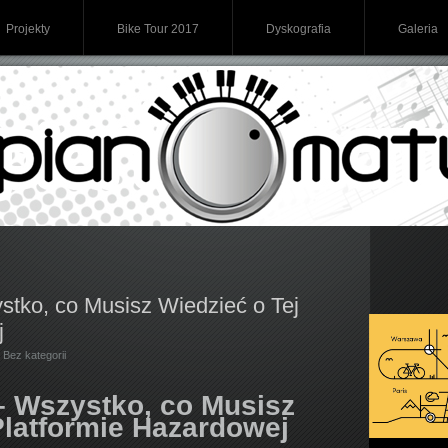
Projekty
Bike Tour 2017
Dyskografia
Galeria
stko, co Musisz Wiedzieć o Tej
j
Bez kategorii
– Wszystko, co Musisz
Platformie Hazardowej