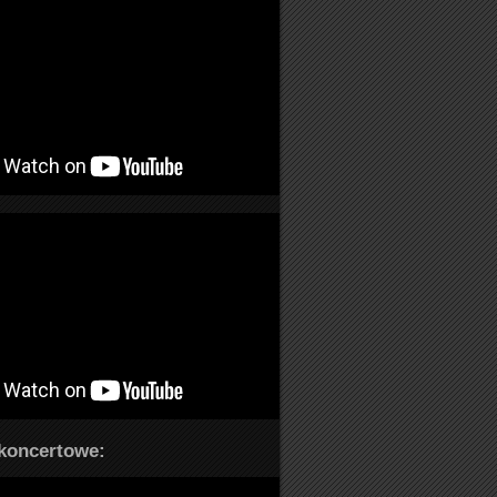
koncertowe: