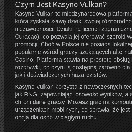
Czym Jest Kasyno Vulkan?
Kasyno Vulkan to międzynarodowa platform
która zyskała sławę dzięki swojej różnorodnoś
niezawodności. Działa na licencji zagraniczne
Curacao), co pozwala jej oferować szeroki wa
promocji. Choć w Polsce nie posiada lokalnej l
popularne wśród graczy szukających alternat
Casino. Platforma stawia na prostotę obsługi
rozgrywki, co czyni ją dostępną zarówno dla
jak i doświadczonych hazardzistów.
Kasyno Vulkan korzysta z nowoczesnych tech
jak RNG, zapewniając losowość wyników, a 
chroni dane graczy. Możesz grać na komput
urządzeniach mobilnych, co sprawia, że jest
opcja dla osób w ciągłym ruchu.