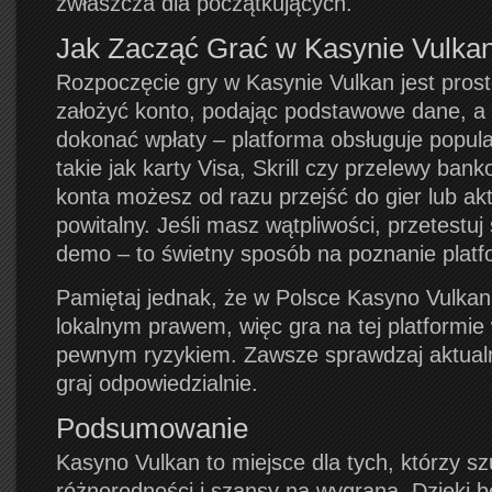
zwłaszcza dla początkujących.
Jak Zacząć Grać w Kasynie Vulka
Rozpoczęcie gry w Kasynie Vulkan jest pros
założyć konto, podając podstawowe dane, a
dokonać wpłaty – platforma obsługuje popul
takie jak karty Visa, Skrill czy przelewy bank
konta możesz od razu przejść do gier lub a
powitalny. Jeśli masz wątpliwości, przetestuj 
demo – to świetny sposób na poznanie platf
Pamiętaj jednak, że w Polsce Kasyno Vulkan
lokalnym prawem, więc gra na tej platformie 
pewnym ryzykiem. Zawsze sprawdzaj aktualne
graj odpowiedzialnie.
Podsumowanie
Kasyno Vulkan to miejsce dla tych, którzy sz
różnorodności i szansy na wygraną. Dzięki bo