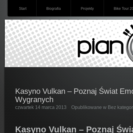
Start
Biografia
Projekty
Bike Tour 2
Kasyno Vulkan – Poznaj Świat Emoc
Wygranych
czwartek 14 marca 2013
Opublikowane w Bez kategori
Kasyno Vulkan – Poznaj Świa