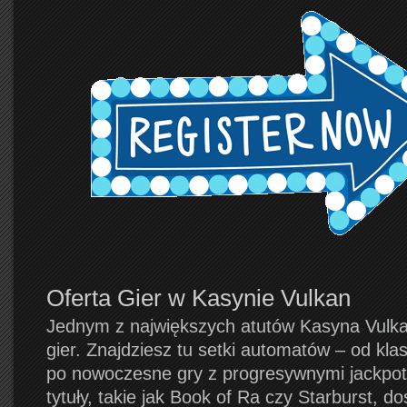
Oferta Gier w Kasynie Vulkan
Jednym z największych atutów Kasyna Vulkan
gier. Znajdziesz tu setki automatów – od kla
po nowoczesne gry z progresywnymi jackpot
tytuły, takie jak Book of Ra czy Starburst, d