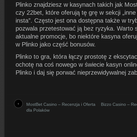
Plinko znajdziesz w kasynach takich jak Mo
czy 22bet, które oferują tę grę w sekcji „inne 
insta”. Często jest ona dostępna także w try
pozwala przetestować ją bez ryzyka. Warto 
aktualne promocje, bo niektóre kasyna ofer
w Plinko jako część bonusów.
Plinko to gra, która łączy prostotę z ekscytac
ochotę na coś nowego w świecie kasyn onlin
Plinko i daj się porwać nieprzewidywalnej za
MostBet Casino – Recenzja i Oferta
Bizzo Casino – Rec
dla Polaków