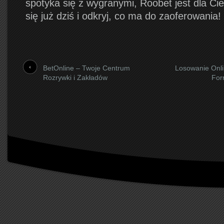
spotyka się z wygranymi, Roobet jest dla Cieb
się już dziś i odkryj, co ma do zaoferowania!
BetOnline – Twoje Centrum
Losowanie Onl
Rozrywki i Zakładów
For