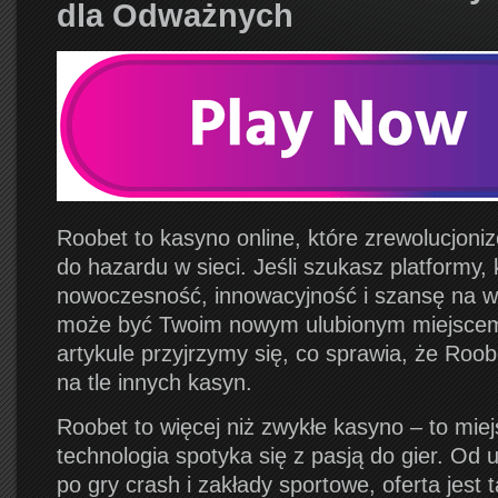
dla Odważnych
Roobet to kasyno online, które zrewolucjoni
do hazardu w sieci. Jeśli szukasz platformy, 
nowoczesność, innowacyjność i szansę na 
może być Twoim nowym ulubionym miejsce
artykule przyjrzymy się, co sprawia, że Roob
na tle innych kasyn.
Roobet to więcej niż zwykłe kasyno – to miej
technologia spotyka się z pasją do gier. Od 
po gry crash i zakłady sportowe, oferta jest 