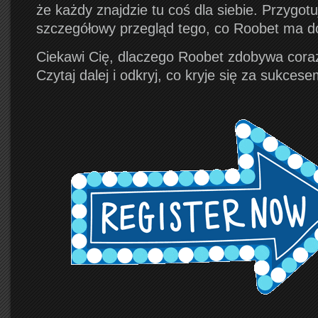
że każdy znajdzie tu coś dla siebie. Przygotu
szczegółowy przegląd tego, co Roobet ma d
Ciekawi Cię, dlaczego Roobet zdobywa cora
Czytaj dalej i odkryj, co kryje się za sukcese