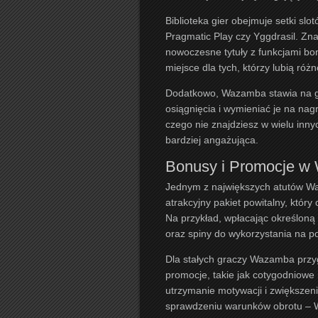
Biblioteka gier obejmuje setki slo
Pragmatic Play czy Yggdrasil. Zna
nowoczesne tytuły z funkcjami bo
miejsce dla tych, którzy lubią ró
Dodatkowo, Wazamba stawia na g
osiągnięcia i wymieniać je na na
czego nie znajdziesz w wielu innyc
bardziej angażująca.
Bonusy i Promocje 
Jednym z największych atutów Wa
atrakcyjny pakiet powitalny, któr
Na przykład, wpłacając określoną
oraz spiny do wykorzystania na po
Dla stałych graczy Wazamba przyg
promocje, takie jak cotygodniowe
utrzymanie motywacji i zwiększen
sprawdzeniu warunków obrotu – Wa