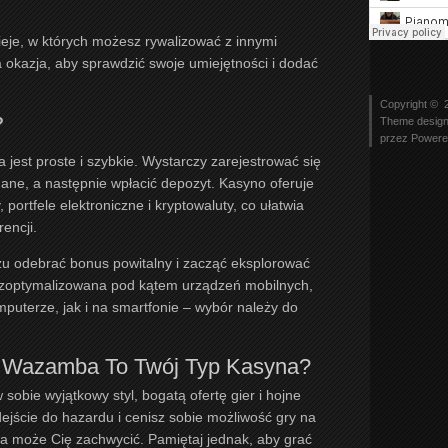
ieje, w których możesz rywalizować z innymi
 okazja, aby sprawdzić swoje umiejętności i dodać
Copyright ©
?
Theme desig
przez
Powere
est proste i szybkie. Wystarczy zarejestrować się
ane, a następnie wpłacić depozyt. Kasyno oferuje
 portfele elektroniczne i kryptowaluty, co ułatwia
encji.
u odebrać bonus powitalny i zacząć eksplorować
i zoptymalizowana pod kątem urządzeń mobilnych,
uterze, jak i na smartfonie – wybór należy do
 Wazamba To Twój Typ Kasyna?
sobie wyjątkowy styl, bogatą ofertę gier i hojne
dejście do hazardu i cenisz sobie możliwość gry na
ma może Cię zachwycić. Pamiętaj jednak, aby grać