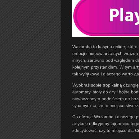
Wazamba to kasyno online, które 
emocji i niepowtarzalnych wrażeń. 
innych, zarówno pod względem de
kolejnym przystankiem. W tym arty
tak wyjątkowe i dlaczego warto д
Wyobraź sobie tropikalną dżunglę,
automaty, stoły do gry i hojne bo
nowoczesnym podejściem do haza
чувствуется, że to miejsce stworz
Co oferuje Wazamba i dlaczego pr
artykule odkryjemy tajemnice teg
zdecydować, czy to miejsce dla Ci