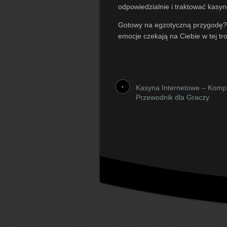
odpowiedzialnie i traktować kasyn
Gotowy na egzotyczną przygodę? Z
emocje czekają na Ciebie w tej tr
Kasyna Internetowe – Komp
Przewodnik dla Graczy