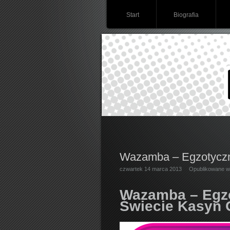
Start
Biografia
Wazamba – Egzotyczn
czwartek 14 marca 2013
Opublikowane w 
Wazamba – Egz
Świecie Kasyn 