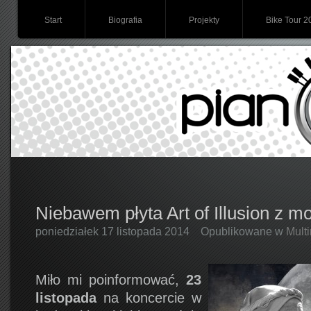
Start
Biografia
Projekty
Bike Tour 2
Niebawem płyta Art of Illusion z 
poniedziałek 17 listopada 2014
Opublikowane w
Mult
Miło mi poinformować,
23
listopada
na koncercie w