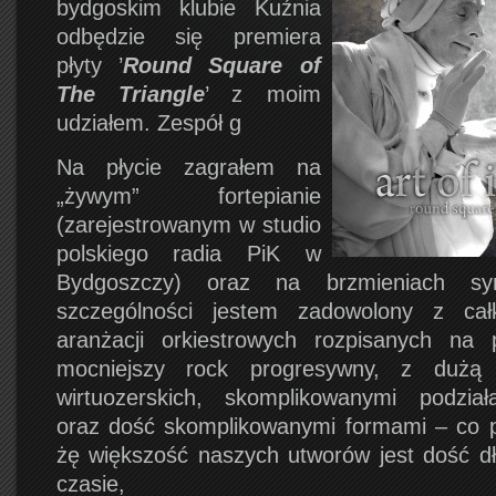
bydgoskim klubie Kuźnia
odbędzie się premiera
płyty ’
Round Square of
The Triangle
’ z moim
udziałem. Zespół g
Na płycie zagrałem na
„żywym” fortepianie
(zarejestrowanym w studio
polskiego radia PiK w
Bydgoszczy) oraz na brzmieniach sy
szczególności jestem zadowolony z ca
aranżacji orkiestrowych rozpisanych na p
mocniejszy rock progresywny, z dużą 
wirtuozerskich, skomplikowanymi podział
oraz dość skomplikowanymi formami – co p
żę większość naszych utworów jest dość d
czasie,