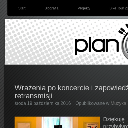
Start
Biografia
Projekty
Bike Tour 2
Wrażenia po koncercie i zapowiedź
retransmisji
środa 19 października 2016
Opublikowane w
Muzyka
Dzięku
przyby