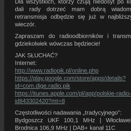
Dla wszystkich, którzy czują niedosyt po k
dali rady dotrzeć mam dobrą wiadom
retransmisja odbędzie się już w najbliższ
wieczór.
Zapraszam do radioodbiorników i transmi
gdziekolwiek wówczas będziecie!
JAK SŁUCHAĆ?
Internet:
http://www.radiopik.pl/
online.php
https://play.google.com/
store/apps/
details?
id=com.dige.radio.p
ik
https://itunes.apple.com/
pl/app/polskie-radio-
id843302420?mt=8
Częstotliwości nadawania „tradycyjnego”:
Bydgoszcz UKF 100,1 MHz | Włocławe
Brodnica 106,9 MHz | DAB+ kanał 11C