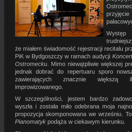
Ostrome
przyjęc
pałacowy
Występ
trudniejs
że miałem świadomość rejestracji recitalu pr
PiK w Bydgoszczy w ramach audycji
Koncer
Ostromecku
. Mimo niewątpliwie większej pr
jednak dobrać do repertuaru sporo nowsz
zawierających znacznie większą il
improwizowanego.
W szczególności, jestem bardzo zadow
wyszła i została miło odebrana moja najn
propozycja skomponowana we wrześniu. To 
Pianomatyk
podąża w ciekawym kierunku.