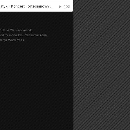
 2011-2026
Pianomatyk
ned by
mono-lab
. Przetłumaczona
d byr
WordPress