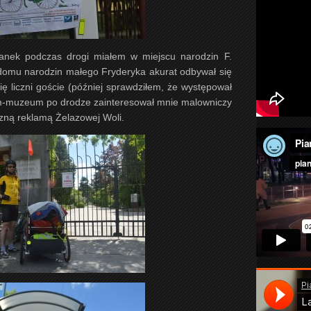
tanek podczas drogi miałem w miejscu narodzin F.
 domu narodzin małego Fryderyka akurat odbywał się
 się liczni goście (później sprawdziłem, że występował
m-muzeum po drodze zainteresował mnie malowniczy
zną reklamą Żelazowej Woli.