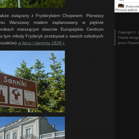
także związany z Fryderykiem Chopinem. Pierwszy
eniu Warszawy miałem zaplanowany w pięknie
nikach mieszącym obecnie Europejskie Centrum
Copyright ©
cu tym młody Fryderyk przebywał u swoich szkolnych
Theme desig
ruszaków)
w lipcu i sierpniu 1828 r.
przez
Powere