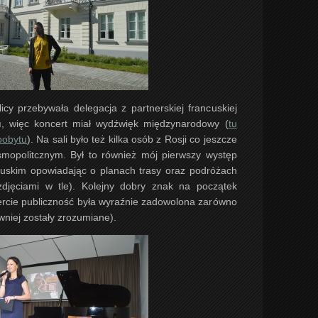
licy przebywała delegacja z partnerskiej francuskiej
u
, więc koncert miał wydźwięk międzynarodowy (
tu
 pobytu
). Na sali było też kilka osób z Rosji co jeszcze
osmopolitcznym. Był to również mój pierwszy występ
cuskim opowiadając o planach trasy oraz podróżach
djęciami w tle). Kolejny dobry znak na początek
cercie publiczność była wyraźnie zadowolona zarówno
wniej zostały zrozumiane).