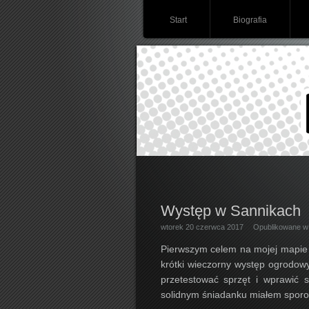
Start
Biografia
Występ w Sannikach
wtorek 20 czerwca 2017
Opublikowane 
Pierwszym celem na mojej mapie 
krótki wieczorny występ ogrodowy
przetestować sprzęt i wprawić 
solidnym śniadanku miałem sporo s