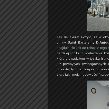
Tak się akurat złożyło, że w oko
gminy
Saint Bartelemy D’Anjo
znajduje się link do relacji z tego
bardziej robiło to wydarzenie k
który prowadziłem w języku fran
już przebytych (wzbogacanych z
projektu, tym bardziej że po kon
z gry jak i moich opowieści (najpe