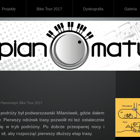
Projekty
Bike Tour 2017
Dyskografia
Galeria
w
Pianomatyk Bike Tour 2017
podróży był podwarszawski Milanówek, gdzie dałem
. Pierwszy odcinek trasy pozwolił mi też ostatecznie
się w tryb podróżny. Po dobrze przespanej nocy i
ił, aby rozpocząć pierwszy dłuższy etap trasy.