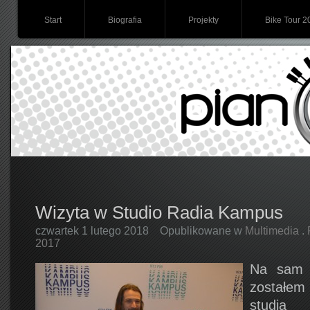
Start
Biografia
Projekty
Bike Tour 2
Wizyta w Studio Radia Kampus
czwartek 1 lutego 2018
Opublikowane w
Multimedia
.
2017
Na sam p
zostałem
studia 