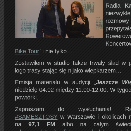
Radia
K
niezwykl
rozmow
przepyta
Rower
Koncerto
Bike Tour
’ i nie tylko…
Zostawiłem w studio także trwały ślad w p
logo trasy stając się nijako wlepkarzem…
Emisja materiału w audycji „
Jeszcze Wię
niedzielę 04.02 między 11.00-12.00. W tygo
powtórki.
Zapraszam do wysłuchania! R
#SAMESZTOSY
w Warszawie i okolicach 
na
97,1 FM
albo na całym świeci