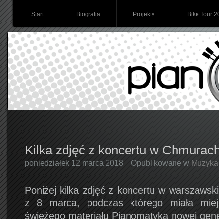
Start
Biografia
Projekty
Bike Tour 2
Kilka zdjęć z koncertu w Chmurac
poniedziałek 12 marca 2018
Opublikowane w
Muzyka
Poniżej kilka zdjęć z koncertu w warszaws
z 8 marca, podczas którego miała miej
świeżego materiału Pianomatyka nowej gener