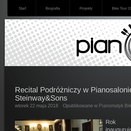
Start
Biografia
Projekty
Bike Tour 2
Recital Podróżniczy w Pianosaloni
Steinway&Sons
wtorek 22 maja 2018
Opublikowane w
Pianomatyk Bik
Rok p
inaugur