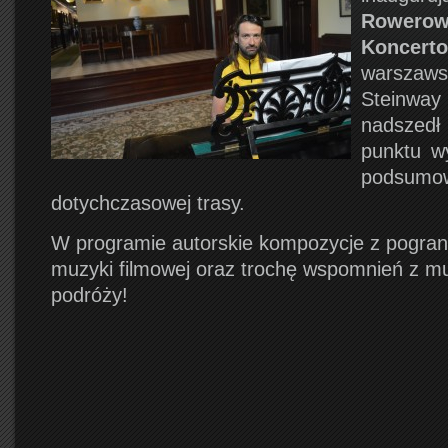
Rower
Koncerto
warszaws
Stein
nadszedł
punktu wy
podsumo
dotychczasowej trasy.
W programie autorskie kompozycje z pograni
muzyki filmowej oraz trochę wspomnień z m
podróży!