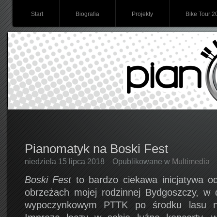
Start
Biografia
Projekty
Bike Tour 2
Pianomatyk na Boski Fest
niedziela 15 lipca 2018
Opublikowane w
Multimedia
Boski Fest
to bardzo ciekawa inicjatywa o
obrzeżach mojej rodzinnej Bydgoszczy, w
wypoczynkowym PTTK po środku lasu n