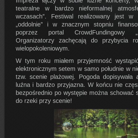
Impreza łączy w sobie luźne koncerty, wa
teatralne w bardzo nieformalnej atmos
wczasach”. Festiwal realizowany jest w 
„oddolnie” i w znacznym stopniu finanso
poprzez portal CrowdFundingowy „Po
Organizatorzy zachęcają do przybycia ro
wielopokoleniowym.
W tym roku miałem przyjemność wystąpić 
elektronicznym setem w samo południe w nie
tzw. scenie plażowej. Pogoda dopisywała 
luźna i bardzo przyjazna. W końcu nie częs
bezpośrednio po występie można schować s
do rzeki przy scenie!