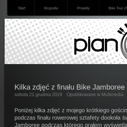
Start
Biografia
Projekty
Bike Tour 2
Kilka zdjęć z finału Bike Jamboree
sobota 21 grudnia 2019
Opublikowane w
Multimedia
Poniżej kilka zdjęć z mojego krótkiego gośc
podczas finału rowerowej sztafety dookoła ś
Jamboree podczas którego grałem wyświetlaj