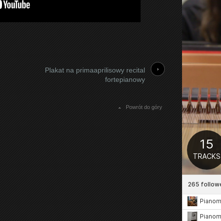
Plakat na primaaprilisowy recital
fortepianowy
Powrót do góry