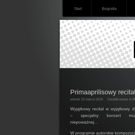
Start
Biografia
Primaaprilisowy recita
wtorek 22 marca 2016
Opublikowane w
B
Wyjątkowy recital w wyjątkowy d
– specjalny koncert muz
niepoważnej…
W programie autorskie kompozycj