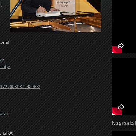
,
zona!
yk
matyk
s/1729693067242953/
alon
Nagrania 
. 19.00