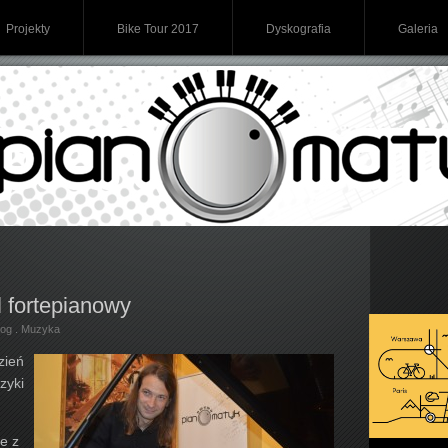
Projekty
Bike Tour 2017
Dyskografia
Galeria
l fortepianowy
log
.
Muzyka
zień
yki
e z