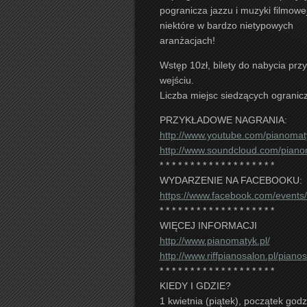
pogranicza jazzu i muzyki filmowej
niektóre w bardzo nietypowych
aranżacjach!
Wstęp 10zł, bilety do nabycia przy
wejściu.
Liczba miejsc siedzących ogranic
PRZYKŁADOWE NAGRANIA:
http://www.youtube.com/
pianomat
http://www.soundcloud.com/
piano
* * * * * * * * * * * * * * * * * * *
WYDARZENIE NA FACEBOOKU:
https://www.facebook.com/event
* * * * * * * * * * * * * * * * * * *
WIĘCEJ INFORMACJI
http://www.pianomatyk.pl/
http://
www.riffpianosalon.pl/
pianos
* * * * * * * * * * * * * * * * * * *
KIEDY I GDZIE?
1 kwietnia (piątek), początek godz