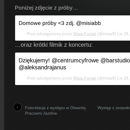
Poniżej zdjęcie z próby…
Domowe próby <3 zdj. @misiabb
Post udostępniony przez
Misia Furtak
(@misiaff)
Lis 28
…oraz krótki filmik z koncertu:
Dziękujemy! @centrumcyfrowe @barstudi
@aleksandrajanus
Post udostępniony przez
Misia Furtak
(@misiaff)
Lis 29
Fotorelacja z występu w Otwartej
Występ z zespoł
Pracowni Jazdów