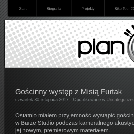
Start
Biografia
Projekty
Bike Tour 2
Gościnny występ z Misią Furtak
czwartek 30 listopada 2017
Opublikowane w
Uncategorize
Ostatnio miałem przyjemność wystąpić gościnn
w Barze Studio podczas kameralnego akusty
jej nowym, premierowym materiałem.