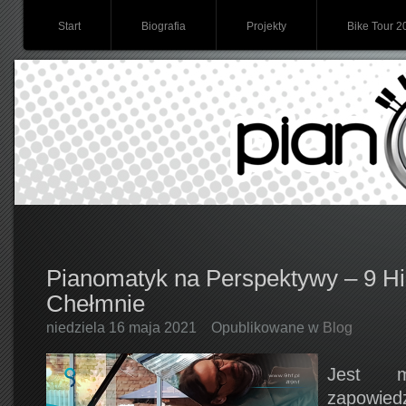
Start
Biografia
Projekty
Bike Tour 2
Pianomatyk na Perspektywy – 9 Hil
Chełmnie
niedziela 16 maja 2021
Opublikowane w
Blog
Jest m
zapowie