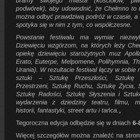
bramy swojego miasta (kościołów, piw
podwórek), aby udowodnić, że Chełmno to 
można odbyć prawdziwą podróż w czasie, a t
spotyka się w nim z tym, co współczesne.
Powstanie festiwalu ma wymiar niezwyk
Dziewięciu wzgórzom, na których leży Che
opiekę dziewięciu starożytnych muz Apolla
Erato, Euterpe, Melpomene, Polihymnia, Tha
Urania). W rezultacie festiwal łączy w sobie
sztuki – Sztukę Przeszłości, Sztukę 
Przestrzeni, Sztukę Ruchu, Sztukę Życia, 
Sztukę Radości, Sztukę Słyszenia i Sztukę
wydarzenia z dziedziny teatru, filmu, muz
historii, fantastyki, street artu i tańca.
„
Tegoroczna edycja odbędzie się w dniach
6-
Więcej szczegółów można znaleźć na strona