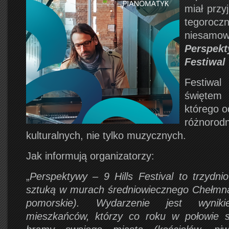
miał przy
tegoro
niesamow
Perspek
Festiwal
Festiwa
świętem 
którego o
różnoro
kulturalnych, nie tylko muzycznych.
Jak informują organizatorzy:
„
Perspektywy – 9 Hills Festival to trzydni
sztuką w murach średniowiecznego Chełmna
pomorskie). Wydarzenie jest wyniki
mieszkańców, którzy co roku w połowie si