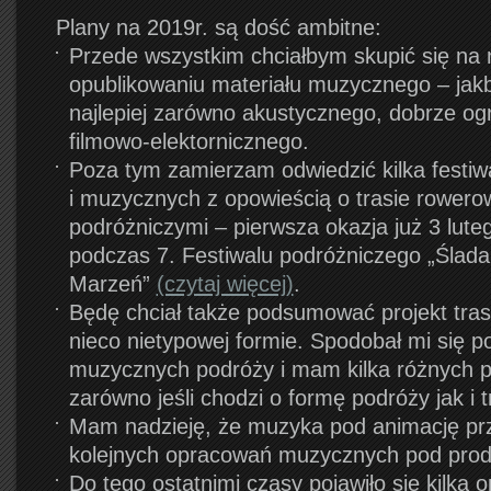
Plany na 2019r. są dość ambitne:
Przede wszystkim chciałbym skupić się na n
opublikowaniu materiału muzycznego – jakb
najlepiej zarówno akustycznego, dobrze ogr
filmowo-elektornicznego.
Poza tym zamierzam odwiedzić kilka festiw
i muzycznych z opowieścią o trasie rowerowe
podróżniczymi – pierwsza okazja już 3 lut
podczas 7. Festiwalu podróżniczego „Ślad
Marzeń”
(czytaj więcej)
.
Będę chciał także podsumować projekt tra
nieco nietypowej formie. Spodobał mi się p
muzycznych podróży i mam kilka różnych 
zarówno jeśli chodzi o formę podróży jak i t
Mam nadzieję, że muzyka pod animację prz
kolejnych opracowań muzycznych pod prod
Do tego ostatnimi czasy pojawiło się kilka op