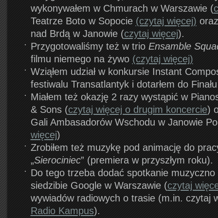
wykonywałem w Chmurach w Warszawie (
c
Teatrze Boto w Sopocie
(czytaj więcej)
oraz
nad Brdą w Janowie (
czytaj więcej
).
Przygotowaliśmy też w trio
Ensamble Squa
filmu niemego na żywo
(czytaj więcej)
Wziąłem udział w konkursie Instant Compo
festiwalu Transatlantyk i dotarłem do Finał
Miałem też okazję 2 razy wystąpić w Piano
& Sons (
czytaj więcej o drugim koncercie
) 
Gali Ambasadorów Wschodu w Janowie Pod
więcej
)
Zrobiłem też muzykę pod animację do pra
„
Sierociniec
” (premiera w przyszłym roku).
Do tego trzeba dodać spotkanie muzyczno
siedzibie Google w Warszawie (
czytaj więce
wywiadów radiowych o trasie (m.in. czytaj 
Radio Kampus
).